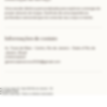
Uma sessão tântrica personalizada para explorar a energia do
prazer através do toque. Desfrute de uma experiência
profunda e sensorial que irá conectar seu corpo e mente.
Informações de contato
Av. Treze de Maio - Centro, Rio de Janeiro - State of Rio de
Janeiro, Brazil
21993142537
gerenciaanuncios2026@gmail.com
Av 13 de maio 33 Sala 509 Rio de Janeiro - RJ
(21) 99563-2566
© 2026 Lokal Spa. Todos os direitos reservados.