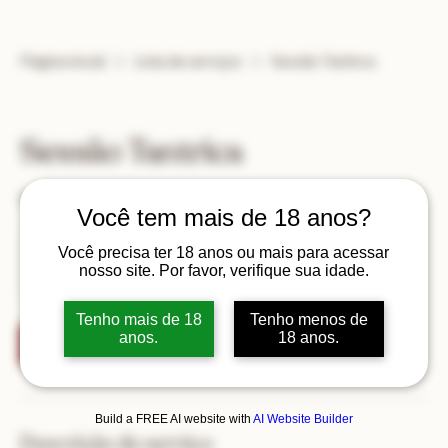
Página inicial
Lista de serviços
Sessão Tantrica
Sessão Tantrica
Explore o prazer através do toque
Você tem mais de 18 anos?
120
Você precisa ter 18 anos ou mais para acessar
Reais
1 h 30 min
1
R$ 120
Avenida Treze de Maio
nosso site. Por favor, verifique sua idade.
brasileiros
3
0
Tenho mais de 18
Tenho menos de
m
anos.
18 anos.
i
Agendar
n
Build a FREE AI website with
AI Website Builder
Descrição do serviço